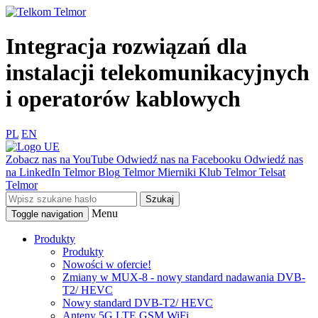
Integracja rozwiązań dla
instalacji telekomunikacyjnych
i operatorów kablowych
PL
EN
Zobacz nas na YouTube
Odwiedź nas na Facebooku
Odwiedź nas
na LinkedIn
Telmor Blog
Telmor Mierniki
Klub Telmor
Telsat
Telmor
Menu
Toggle navigation
Produkty
Produkty
Nowości w ofercie!
Zmiany w MUX-8 - nowy standard nadawania DVB-
T2/ HEVC
Nowy standard DVB-T2/ HEVC
Anteny 5G LTE GSM WiFi