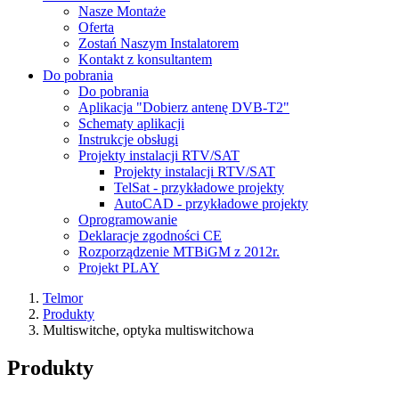
Nasze Montaże
Oferta
Zostań Naszym Instalatorem
Kontakt z konsultantem
Do pobrania
Do pobrania
Aplikacja "Dobierz antenę DVB-T2"
Schematy aplikacji
Instrukcje obsługi
Projekty instalacji RTV/SAT
Projekty instalacji RTV/SAT
TelSat - przykładowe projekty
AutoCAD - przykładowe projekty
Oprogramowanie
Deklaracje zgodności CE
Rozporządzenie MTBiGM z 2012r.
Projekt PLAY
Telmor
Produkty
Multiswitche, optyka multiswitchowa
Produkty