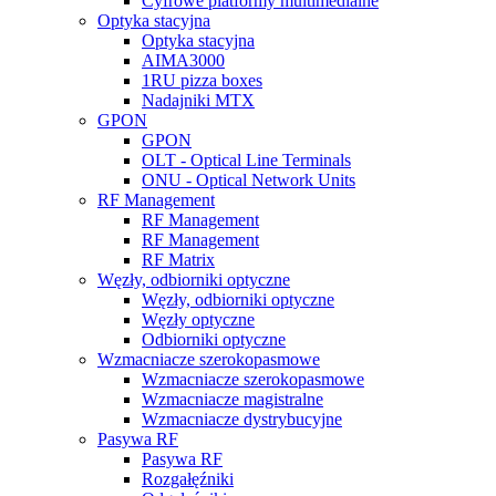
Cyfrowe platformy multimedialne
Optyka stacyjna
Optyka stacyjna
AIMA3000
1RU pizza boxes
Nadajniki MTX
GPON
GPON
OLT - Optical Line Terminals
ONU - Optical Network Units
RF Management
RF Management
RF Management
RF Matrix
Węzły, odbiorniki optyczne
Węzły, odbiorniki optyczne
Węzły optyczne
Odbiorniki optyczne
Wzmacniacze szerokopasmowe
Wzmacniacze szerokopasmowe
Wzmacniacze magistralne
Wzmacniacze dystrybucyjne
Pasywa RF
Pasywa RF
Rozgałęźniki