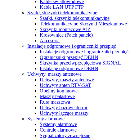
Kable światłowodowe
Kable LAN UTP FTP
Szafki, skrzynki telekomunikacyjne
Szafki, skrzynki telekomunikacyjne
Telekomunikacyjne Skrzynki Mieszkaniowe
Skrzynki montażowe AIZ
Krosownice (Patch panele)
Akcesoria
Instalacje odgromowe i ograniczniki przepięć
Instalacje odgromowe i ograniczniki przepięć
Ograniczniki przepięć DEHN
Skrzynka przeciwprzepięciowa SIGNAL
Instalacje odgromowe DEHN
Uchwyty, maszty antenowe
Uchwyty, maszty antenowe
Uchwyty anten RTV/SAT
Obejmy kominowe
Maszty balastowe
Rura masztowa
Uchwyty bazowe do rur
Uchwyty łączące maszty
Systemy alarmowe
Systemy alarmowe
Centrale alarmowe
Sygnalizatory zewnętrzne