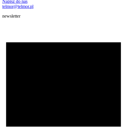
Napisz do nas
telmor@telmor.pl
newsletter