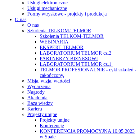
Usługi elektroniczne
Usługi mechaniczne
Formy wtryskowe - projekty i produkcja
O nas
O nas
Szkolenia TELKOM-TELMOR
Szkolenia TELKOM-TELMOR
WEBINARIA
EKSPERT TELMOR
LABORATORIUM TELMOR cz.2
PARTNERZY BIZNESOWI
LABORATORIUM TELMOR cz.1.
TELMOR PROFESJONALNIE - cykl szkoleń -
zakończony.
Misja, wizja, wartości
Wydarzenia
Nagrody
Akademia
Baza wiedzy
Kariera
Projekty unijne
Projekty unijne
Konferencje
KONFERENCJA PROMOCYJNA 10.05.2023
w Spale