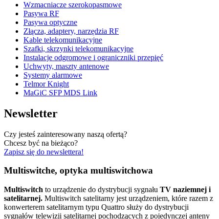
Wzmacniacze szerokopasmowe
Pasywa RF
Pasywa optyczne
Złącza, adaptery, narzędzia RF
Kable telekomunikacyjne
Szafki, skrzynki telekomunikacyjne
Instalacje odgromowe i ograniczniki przepięć
Uchwyty, maszty antenowe
Systemy alarmowe
Telmor Knight
MaGiC SFP MDS Link
Newsletter
Czy jesteś zainteresowany naszą ofertą?
Chcesz być na bieżąco?
Zapisz się do newslettera!
Multiswitche, optyka multiswitchowa
Multiswitch
to urządzenie do dystrybucji sygnału
TV naziemnej i
satelitarnej.
Multiswitch satelitarny jest urządzeniem, które razem z
konwerterem satelitarnym typu Quattro służy do dystrybucji
sygnałów telewizji satelitarnej pochodzących z pojedynczej anteny