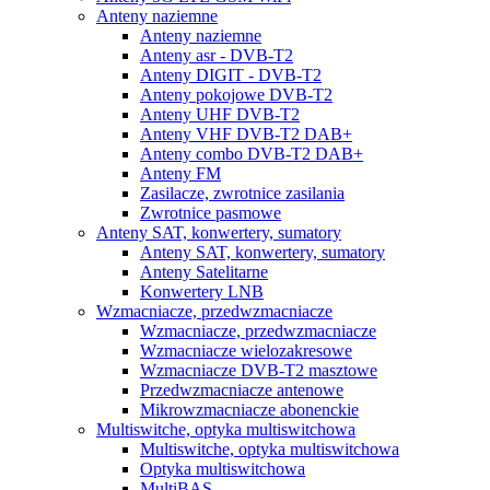
Anteny naziemne
Anteny naziemne
Anteny asr - DVB-T2
Anteny DIGIT - DVB-T2
Anteny pokojowe DVB-T2
Anteny UHF DVB-T2
Anteny VHF DVB-T2 DAB+
Anteny combo DVB-T2 DAB+
Anteny FM
Zasilacze, zwrotnice zasilania
Zwrotnice pasmowe
Anteny SAT, konwertery, sumatory
Anteny SAT, konwertery, sumatory
Anteny Satelitarne
Konwertery LNB
Wzmacniacze, przedwzmacniacze
Wzmacniacze, przedwzmacniacze
Wzmacniacze wielozakresowe
Wzmacniacze DVB-T2 masztowe
Przedwzmacniacze antenowe
Mikrowzmacniacze abonenckie
Multiswitche, optyka multiswitchowa
Multiswitche, optyka multiswitchowa
Optyka multiswitchowa
MultiBAS