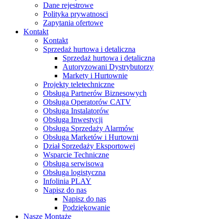
Dane rejestrowe
Polityka prywatnosci
Zapytania ofertowe
Kontakt
Kontakt
Sprzedaż hurtowa i detaliczna
Sprzedaż hurtowa i detaliczna
Autoryzowani Dystrybutorzy
Markety i Hurtownie
Projekty teletechniczne
Obsługa Partnerów Biznesowych
Obsługa Operatorów CATV
Obsługa Instalatorów
Obsługa Inwestycji
Obsługa Sprzedaży Alarmów
Obsługa Marketów i Hurtowni
Dział Sprzedaży Eksportowej
Wsparcie Techniczne
Obsługa serwisowa
Obsługa logistyczna
Infolinia PLAY
Napisz do nas
Napisz do nas
Podziękowanie
Nasze Montaże