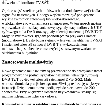
do wielu odbiorników TV-SAT.
Oprócz wejść satelitarnych multiswitch ma dodatkowe wejście dla
sygnałów naziemnych. Do tego wejścia może być podłączone
wyjście zwrotnicy antenowej lub wielozakresowego,
wielokanałowego wzmacniacza antenowego. W ten sposób można
wprowadzać do instalacji antenowej sygnały stacji radiowych UKF,
cyfrowego radia DAB oraz sygnały telewizji naziemnej DVB-T2/T.
Mogą to być również sygnały pochodzące na przykład z kamer
(modulatorów). Dystrybucja sygnałów telewizji satelitarnej TV-SAT
i naziemnej telewizji cyfrowej DVB-T z wykorzystaniem
multiswitcha jest obecnie coraz częściej stosowanym wariantem
okablowania budynków.
Zastosowanie multiswitchy
Nowe generacje multiswitchy są przeznaczone do przesyłania treści
programowych w postaci sygnałów naziemnej telewizji cyfrowej
DVB-T2/T i cyfrowej telewizji satelitarnej DVB-S/S2. Małe
wartości tłumienia przejściowego umożliwiają realizację większych
instalacji. Dzięki temu można podłączyć do sieci nawet do 200
abonentów. Przy większych ilościach użytkowników stosuje się
multiswitch/multiswitche kaskadowe.
Komunikacja tunera satelitarnego z multiswitchem odbywa się