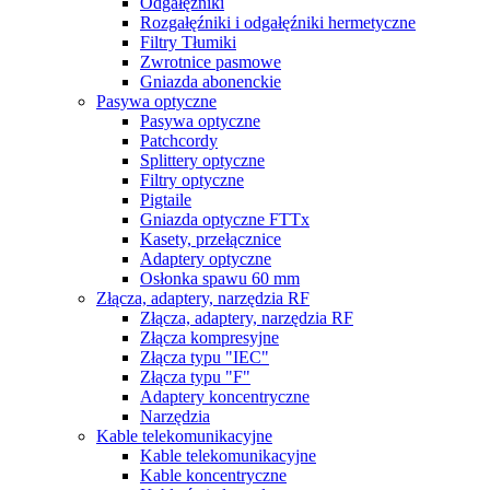
Odgałęźniki
Rozgałęźniki i odgałęźniki hermetyczne
Filtry Tłumiki
Zwrotnice pasmowe
Gniazda abonenckie
Pasywa optyczne
Pasywa optyczne
Patchcordy
Splittery optyczne
Filtry optyczne
Pigtaile
Gniazda optyczne FTTx
Kasety, przełącznice
Adaptery optyczne
Osłonka spawu 60 mm
Złącza, adaptery, narzędzia RF
Złącza, adaptery, narzędzia RF
Złącza kompresyjne
Złącza typu "IEC"
Złącza typu "F"
Adaptery koncentryczne
Narzędzia
Kable telekomunikacyjne
Kable telekomunikacyjne
Kable koncentryczne