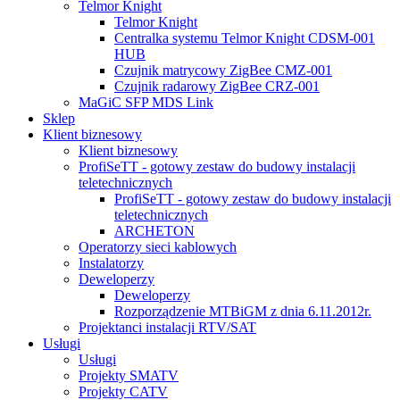
Telmor Knight
Telmor Knight
Centralka systemu Telmor Knight CDSM-001
HUB
Czujnik matrycowy ZigBee CMZ-001
Czujnik radarowy ZigBee CRZ-001
MaGiC SFP MDS Link
Sklep
Klient biznesowy
Klient biznesowy
ProfiSeTT - gotowy zestaw do budowy instalacji
teletechnicznych
ProfiSeTT - gotowy zestaw do budowy instalacji
teletechnicznych
ARCHETON
Operatorzy sieci kablowych
Instalatorzy
Deweloperzy
Deweloperzy
Rozporządzenie MTBiGM z dnia 6.11.2012r.
Projektanci instalacji RTV/SAT
Usługi
Usługi
Projekty SMATV
Projekty CATV