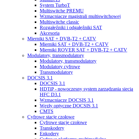
System TurboT
Multiswitche PREMU
Wzmacniacze magistrali multiswitchowej
Multiswitche classic
Rozgałęźniki i odgałęźniki SAT
Akcesoria
Mierniki SAT + DVB-T2 + CATV
Mierniki SAT + DVB-T2 + CATV
Mierniki ROVER SAT + DVB-T2 + CATV
Modulatory, transmodulatory
Modulatory, transmodulatory
Modulatory cyfrowe
Transmodulatory
DOCSIS 3.1
DOCSIS 3.1
HDTiP - nowoczesny system zarządzania siecią
HFC D3.1
Wzmacniacze DOCSIS 3.1
Węzły optyczne DOCSIS 3.1
CMTS
Cyfrowe stacje czołowe
Cyfrowe stacje czołowe
Transkodery
Enkodery