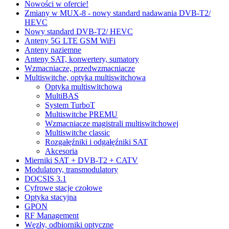
Nowości w ofercie!
Zmiany w MUX-8 - nowy standard nadawania DVB-T2/
HEVC
Nowy standard DVB-T2/ HEVC
Anteny 5G LTE GSM WiFi
Anteny naziemne
Anteny SAT, konwertery, sumatory
Wzmacniacze, przedwzmacniacze
Multiswitche, optyka multiswitchowa
Optyka multiswitchowa
MultiBAS
System TurboT
Multiswitche PREMU
Wzmacniacze magistrali multiswitchowej
Multiswitche classic
Rozgałęźniki i odgałęźniki SAT
Akcesoria
Mierniki SAT + DVB-T2 + CATV
Modulatory, transmodulatory
DOCSIS 3.1
Cyfrowe stacje czołowe
Optyka stacyjna
GPON
RF Management
Węzły, odbiorniki optyczne