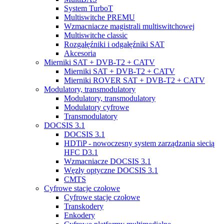
System TurboT
Multiswitche PREMU
Wzmacniacze magistrali multiswitchowej
Multiswitche classic
Rozgałęźniki i odgałęźniki SAT
Akcesoria
Mierniki SAT + DVB-T2 + CATV
Mierniki SAT + DVB-T2 + CATV
Mierniki ROVER SAT + DVB-T2 + CATV
Modulatory, transmodulatory
Modulatory, transmodulatory
Modulatory cyfrowe
Transmodulatory
DOCSIS 3.1
DOCSIS 3.1
HDTiP - nowoczesny system zarządzania siecią
HFC D3.1
Wzmacniacze DOCSIS 3.1
Węzły optyczne DOCSIS 3.1
CMTS
Cyfrowe stacje czołowe
Cyfrowe stacje czołowe
Transkodery
Enkodery