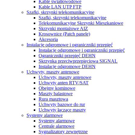
Kable światłowodowe
Kable LAN UTP FTP
Szafki, skrzynki telekomunikacyjne
Szafki, skrzynki telekomunikacyjne
Telekomunikacyjne Skrzynki Mieszkaniowe
Skrzynki montażowe AIZ
Krosownice (Patch panele)
Akcesoria
Instalacje odgromowe i ograniczniki przepięć
Instalacje odgromowe i ograniczniki przepięć
Ograniczniki przepięć DEHN
Skrzynka przeciwprzepięciowa SIGNAL
Instalacje odgromowe DEHN
Uchwyty, maszty antenowe
Uchwyty, maszty antenowe
Uchwyty anten RTV/SAT
Obejmy kominowe
Maszty balastowe
Rura masztowa
Uchwyty bazowe do rur
Uchwyty łączące maszty
Systemy alarmowe
Systemy alarmowe
Centrale alarmowe
Sygnalizatory zewnętrzne