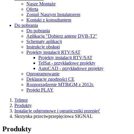
Nasze Montaże
Oferta
Zostań Naszym Instalatorem
Kontakt z konsultantem
Do pobrania
Do pobrania
Aplikacja "Dobierz antenę DVB-T2"
Schematy aplikacji
Instrukcje obsługi
Projekty instalacji RTV/SAT
Projekty instalacji RTV/SAT
TelSat - przykładowe projekty
AutoCAD - przykładowe projekty
Oprogramowanie
Deklaracje zgodności CE
Rozporządzenie MTBiGM z 2012r.
Projekt PLAY
Telmor
Produkty
Instalacje odgromowe i ograniczniki przepięć
Skrzynka przeciwprzepięciowa SIGNAL
Produkty