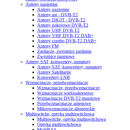
Anteny naziemne
Anteny naziemne
Anteny asr - DVB-T2
Anteny DIGIT - DVB-T2
Anteny pokojowe DVB-T2
Anteny UHF DVB-T2
Anteny VHF DVB-T2 DAB+
Anteny combo DVB-T2 DAB+
Anteny FM
Zasilacze, zwrotnice zasilania
Zwrotnice pasmowe
Anteny SAT, konwertery, sumatory
Anteny SAT, konwertery, sumatory
Anteny Satelitarne
Konwertery LNB
Wzmacniacze, przedwzmacniacze
Wzmacniacze, przedwzmacniacze
Wzmacniacze wielozakresowe
Wzmacniacze DVB-T2 masztowe
Przedwzmacniacze antenowe
Mikrowzmacniacze abonenckie
Multiswitche, optyka multiswitchowa
Multiswitche, optyka multiswitchowa
Optyka multiswitchowa
MultiBAS