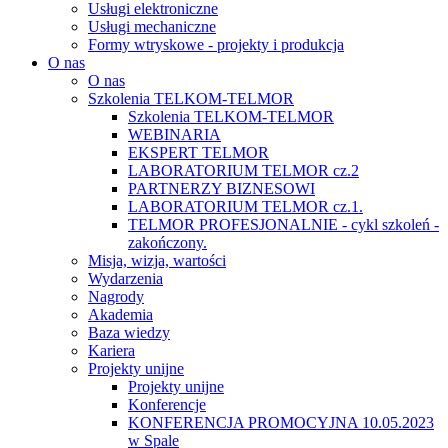
Usługi elektroniczne
Usługi mechaniczne
Formy wtryskowe - projekty i produkcja
O nas
O nas
Szkolenia TELKOM-TELMOR
Szkolenia TELKOM-TELMOR
WEBINARIA
EKSPERT TELMOR
LABORATORIUM TELMOR cz.2
PARTNERZY BIZNESOWI
LABORATORIUM TELMOR cz.1.
TELMOR PROFESJONALNIE - cykl szkoleń -
zakończony.
Misja, wizja, wartości
Wydarzenia
Nagrody
Akademia
Baza wiedzy
Kariera
Projekty unijne
Projekty unijne
Konferencje
KONFERENCJA PROMOCYJNA 10.05.2023
w Spale