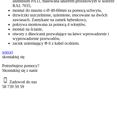
aluminium PA11, malowana lakierem proszkowym w kolorze
RAL 7035,
montaż do masztu o Ø 40-60mm za pomocą uchwytu,
drzwiczki uszczelnione, uziemione, mocowane na dwóch
zawiasach. Zamykane na zamek bębenkowy,
pokrywa montowana za pomocą 4 wkrętów,
montaż na ścianie,
otwory z dławicami pozwalające na łatwe wprowadzenie i
wyprowadzenie przewodów,
zacisk uziemiający Φ 6 z kabel oczkiem.
więcej
skontaktuj się
Potrzebujesz pomocy?
Skontaktuj się z nami
Zadzwoń do nas
58 739 59 59