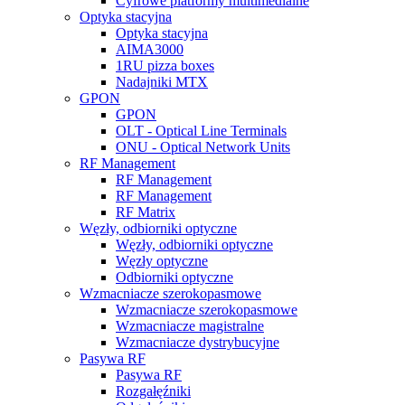
Cyfrowe platformy multimedialne
Optyka stacyjna
Optyka stacyjna
AIMA3000
1RU pizza boxes
Nadajniki MTX
GPON
GPON
OLT - Optical Line Terminals
ONU - Optical Network Units
RF Management
RF Management
RF Management
RF Matrix
Węzły, odbiorniki optyczne
Węzły, odbiorniki optyczne
Węzły optyczne
Odbiorniki optyczne
Wzmacniacze szerokopasmowe
Wzmacniacze szerokopasmowe
Wzmacniacze magistralne
Wzmacniacze dystrybucyjne
Pasywa RF
Pasywa RF
Rozgałęźniki