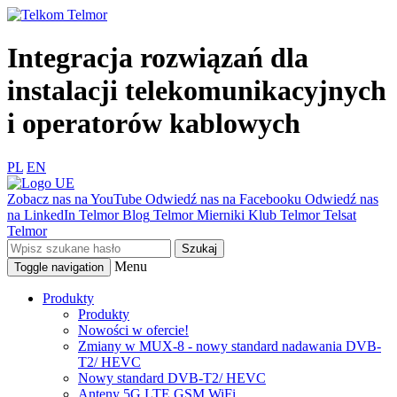
Integracja rozwiązań dla
instalacji telekomunikacyjnych
i operatorów kablowych
PL
EN
Zobacz nas na YouTube
Odwiedź nas na Facebooku
Odwiedź nas
na LinkedIn
Telmor Blog
Telmor Mierniki
Klub Telmor
Telsat
Telmor
Menu
Toggle navigation
Produkty
Produkty
Nowości w ofercie!
Zmiany w MUX-8 - nowy standard nadawania DVB-
T2/ HEVC
Nowy standard DVB-T2/ HEVC
Anteny 5G LTE GSM WiFi