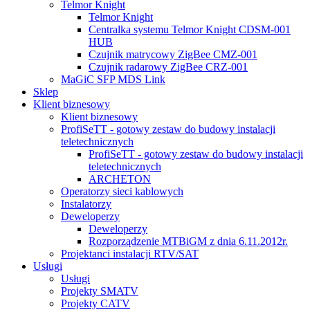
Telmor Knight
Telmor Knight
Centralka systemu Telmor Knight CDSM-001
HUB
Czujnik matrycowy ZigBee CMZ-001
Czujnik radarowy ZigBee CRZ-001
MaGiC SFP MDS Link
Sklep
Klient biznesowy
Klient biznesowy
ProfiSeTT - gotowy zestaw do budowy instalacji
teletechnicznych
ProfiSeTT - gotowy zestaw do budowy instalacji
teletechnicznych
ARCHETON
Operatorzy sieci kablowych
Instalatorzy
Deweloperzy
Deweloperzy
Rozporządzenie MTBiGM z dnia 6.11.2012r.
Projektanci instalacji RTV/SAT
Usługi
Usługi
Projekty SMATV
Projekty CATV