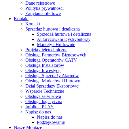
Dane rejestrowe
Polityka prywatnosci
Zapytania ofertowe
Kontakt
Kontakt
Sprzedaż hurtowa i detaliczna
Sprzedaż hurtowa i detaliczna
Autoryzowani Dystrybutorzy
Markety i Hurtownie
Projekty teletechniczne
Obsługa Partnerów Biznesowych
Obsługa Operatorów CATV
Obsługa Instalatorów
Obsługa Inwestycji
Obsługa Sprzedaży Alarmów
Obsługa Marketów i Hurtowni
Dział Sprzedaży Eksportowej
Wsparcie Techniczne
Obsługa serwisowa
Obsługa logistyczna
Infolinia PLAY
Napisz do nas
Napisz do nas
Podziękowanie
Nasze Montaże