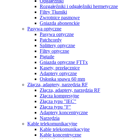
Odgałęźniki
Rozgałęźniki i odgałęźniki hermetyczne
Filtry Tłumiki
Zwrotnice pasmowe
Gniazda abonenckie
Pasywa optyczne
Pasywa optyczne
Patchcordy
Splittery optyczne
Filtry optyczne
Pigtaile
Gniazda optyczne FTTx
Kasety, przełącznice
Adaptery optyczne
Osłonka spawu 60 mm
Złącza, adaptery, narzędzia RF
Złącza, adaptery, narzędzia RF
Złącza kompresyjne
Złącza typu "IEC"
Złącza typu "F"
Adaptery koncentryczne
Narzędzia
Kable telekomunikacyjne
Kable telekomunikacyjne
Kable koncentryczne