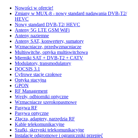
Nowości w ofercie!
Zmiany w MUX-8 - nowy standard nadawania DVB-T2/
HEVC
Nowy standard DVB-T2/ HEVC
Anteny 5G LTE GSM WiFi
Anteny naziemne
Anteny SAT, konwertery, sumatory
Wzmacniacze, przedwzmacniacze
Multiswitche, optyka multiswitchowa
Mierniki SAT + DVB-T2 + CATV
Modulatory, transmodulatory
DOCSIS 3.1
Cyfrowe stacje czołowe
Optyka stacyjna
GPON
RF Management
Węzły, odbiorniki optyczne
Wzmacniacze szerokopasmowe
Pasywa RF
Pasywa optyczne
Złącza, adaptery, narzędzia RF
Kable telekomunikacyjne
Szafki, skrzynki telekomunikacyjne
Instalacje odgromowe i ograniczniki przepięć